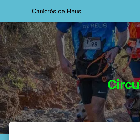
Canicròs de Reus
Circu