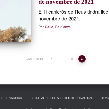
de novembre de 2021
El II canicròs de Reus tindrà llo
novembre de 2021.
Per
Galle
,
Fa
5 anys
ANTERIOR
1
…
3
4
DE PRIVACIDAD
HISTORIAL DE LOS AJUSTES DE PRIVACIDAD
REVO