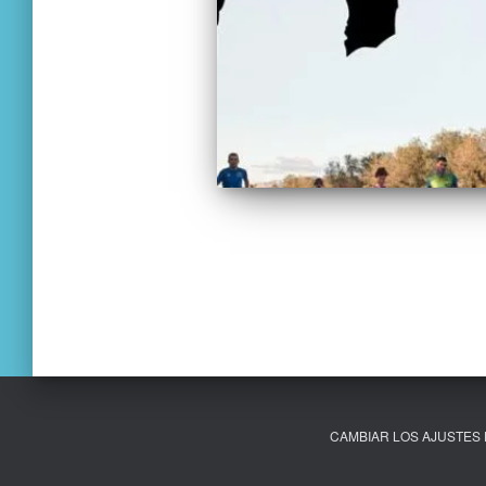
Paginació
de
les
entrades
CAMBIAR LOS AJUSTES 