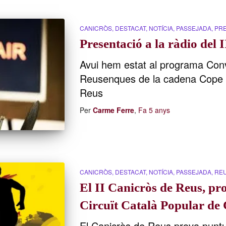
CANICRÒS
DESTACAT
NOTÍCIA
PASSEJADA
PR
Presentació a la ràdio del 
Avui hem estat al programa Con
Reusenques de la cadena Cope p
Reus
Per
Carme Ferre
,
Fa
5 anys
CANICRÒS
DESTACAT
NOTÍCIA
PASSEJADA
RE
El II Canicròs de Reus, pr
Circuït Català Popular de
El Canicròs de Reus prova puntua