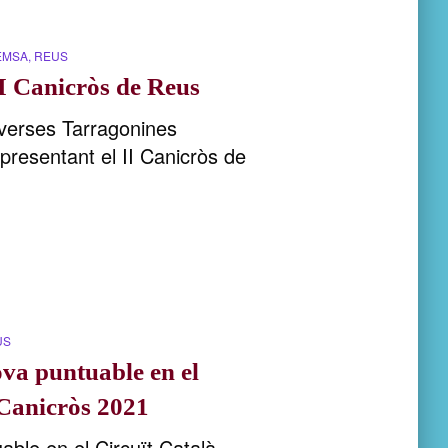
EMSA
REUS
II Canicròs de Reus
verses Tarragonines
resentant el II Canicròs de
US
ova puntuable en el
 Canicròs 2021
ble en el Circuït Català