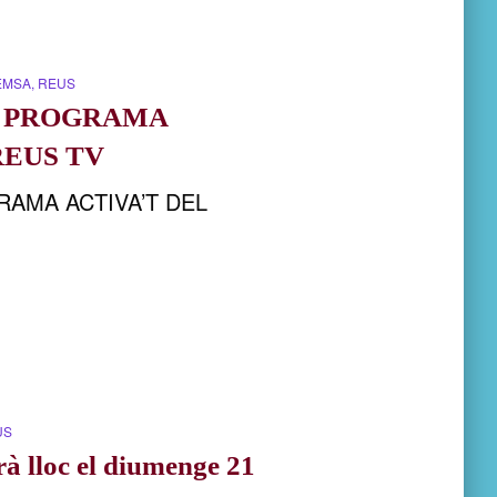
EMSA
REUS
L PROGRAMA
REUS TV
RAMA ACTIVA’T DEL
US
rà lloc el diumenge 21