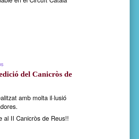
US
 edició del Canicròs de
alitzat amb molta il·lusió
adores.
 al II Canicròs de Reus!!