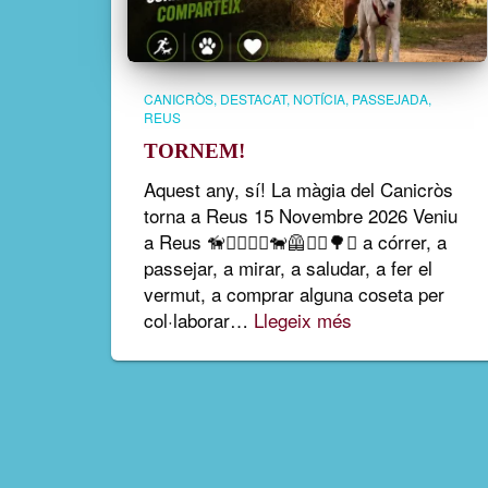
CANICRÒS
DESTACAT
NOTÍCIA
PASSEJADA
REUS
TORNEM!
Aquest any, sí! La màgia del Canicròs
torna a Reus 15 Novembre 2026 Veniu
a Reus 🦮🏃‍♀️🏃‍♂️🐕‍🦺🚶‍♀️🌳✨ a córrer, a
passejar, a mirar, a saludar, a fer el
vermut, a comprar alguna coseta per
col·laborar…
Llegeix més