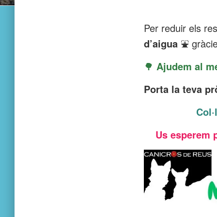
Per reduir els re
d’aigua
⛲ gràcies
🌳
Ajudem al me
Porta la teva p
Col·
Us esperem pe