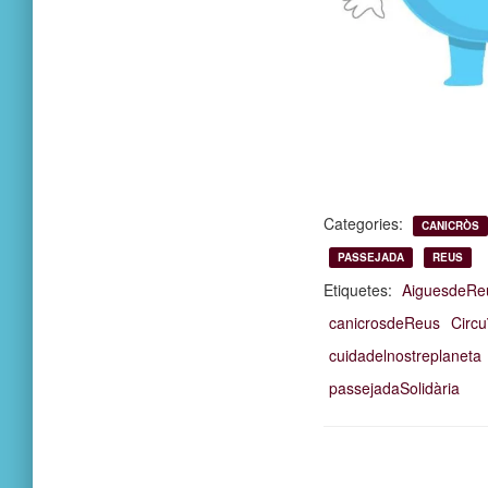
Categories:
CANICRÒS
PASSEJADA
REUS
Etiquetes:
AiguesdeRe
canicrosdeReus
Circu
cuidadelnostreplaneta
passejadaSolidària