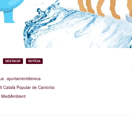
DESTACAT
NOTÍCIA
us
ajuntamentdereus
ït Català Popular de Canicròs
MediAmbient