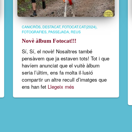
CANICRÒS
DESTACAT
FOTOCAT.CAT(2024)
FOTOGRAFIES
PASSEJADA
REUS
Novè àlbum Fotocat!!!
Sí, Sí, el novè! Nosaltres també
pensàvem que ja estaven tots! Tot i que
havíem anunciat que el vuitè àlbum
seria l’últim, ens fa molta il·lusió
compartir un altre recull d’imatges que
ens han fet
Llegeix més