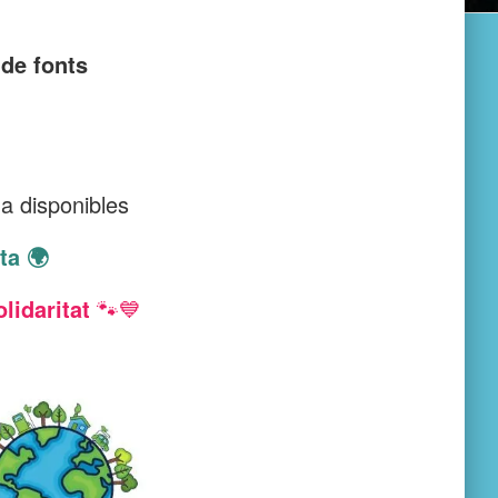
de fonts
ua disponibles
ta 🌍
lidaritat
🐾💙