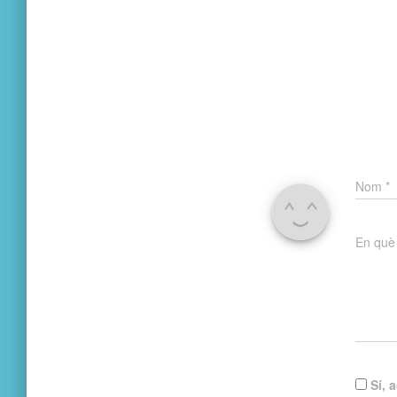
Nom
*
En què
Sí, 