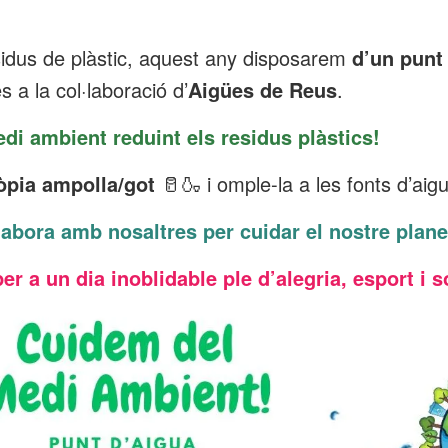
sidus de plàstic, aquest any disposarem
d’un punt 
 a la col·laboració d’
Aigües de Reus
.
di ambient reduint els residus plàstics!
ròpia ampolla/got
🥛🍶 i omple-la a les fonts d’aig
labora amb nosaltres per cuidar el nostre plane
r a un dia inoblidable ple d’alegria, esport i so