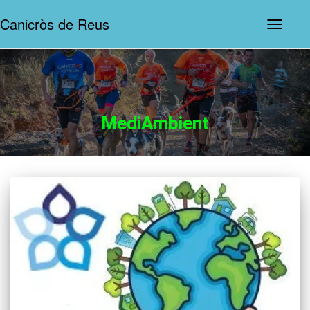
Canicròs de Reus
Commut
la
navegaci
MediAmbient