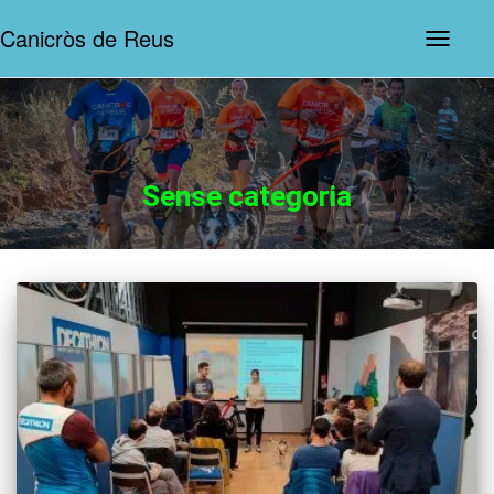
Canicròs de Reus
Commut
la
navegaci
Sense categoria