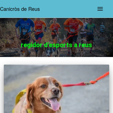
Canicròs de Reus
Commut
la
navegaci
regidor d’esports a reus