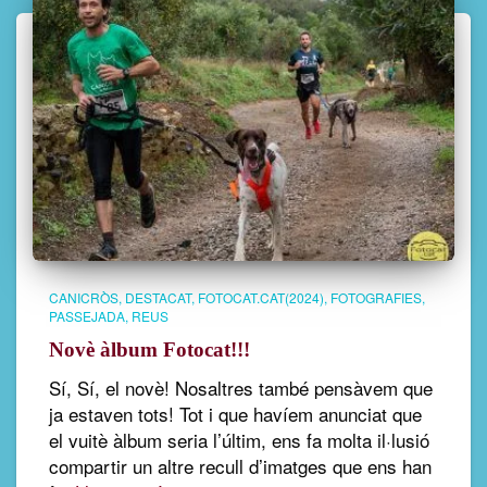
CANICRÒS
DESTACAT
FOTOCAT.CAT(2024)
FOTOGRAFIES
PASSEJADA
REUS
Novè àlbum Fotocat!!!
Sí, Sí, el novè! Nosaltres també pensàvem que
ja estaven tots! Tot i que havíem anunciat que
el vuitè àlbum seria l’últim, ens fa molta il·lusió
compartir un altre recull d’imatges que ens han