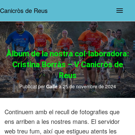
Canicròs de Reus
C
o
m
m
u
t
a
l
Àlbum de la nostra col·laboradora:
a
n
Cristina Borràs – V Canicròs de
a
v
Reus
e
g
Publicat per
Galle
a
25 de novembre de 2024
a
c
i
ó
Continuem amb el recull de fotografies que
ens arriben a les nostres mans. El servidor
web treu fum, així que estigueu atents les