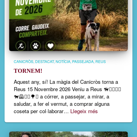
CANICRÒS
DESTACAT
NOTÍCIA
PASSEJADA
REUS
TORNEM!
Aquest any, sí! La màgia del Canicròs torna a
Reus 15 Novembre 2026 Veniu a Reus 🦮🏃‍♀️🏃‍♂️
🐕‍🦺🚶‍♀️🌳✨ a córrer, a passejar, a mirar, a
saludar, a fer el vermut, a comprar alguna
coseta per col·laborar…
Llegeix més