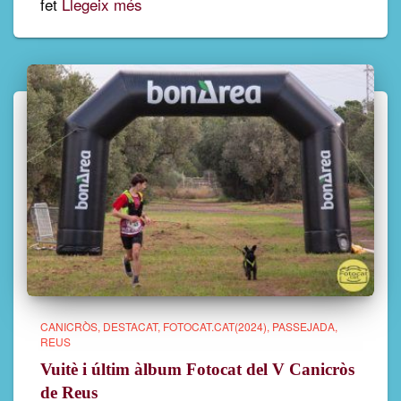
fet
Llegeix més
CANICRÒS
DESTACAT
FOTOCAT.CAT(2024)
PASSEJADA
REUS
Vuitè i últim àlbum Fotocat del V Canicròs
de Reus