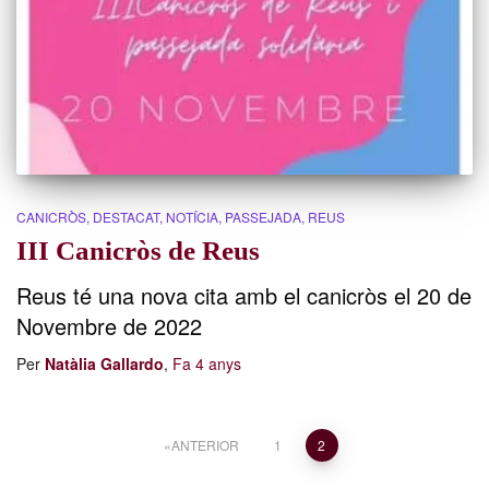
CANICRÒS
DESTACAT
NOTÍCIA
PASSEJADA
REUS
III Canicròs de Reus
Reus té una nova cita amb el canicròs el 20 de
Novembre de 2022
Per
Natàlia Gallardo
,
Fa
4 anys
Paginació
ANTERIOR
1
2
de