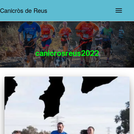
Canicròs de Reus
Commut
la
navegaci
canicrosreus2022