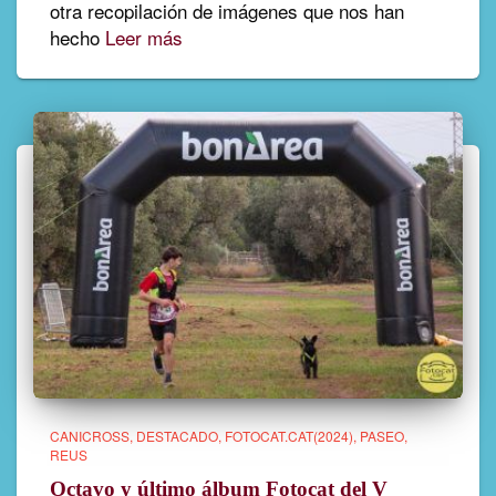
otra recopilación de imágenes que nos han
hecho
Leer más
CANICROSS
DESTACADO
FOTOCAT.CAT(2024)
PASEO
REUS
Octavo y último álbum Fotocat del V