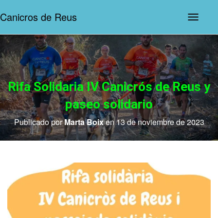
Canicros de Reus
N
a
v
e
g
a
c
i
Rifa Solidaria IV Canicrós de Reus y
ó
n
paseo solidario
d
e
Publicado por
Marta Boix
en
13 de noviembre de 2023
p
a
l
a
n
c
a