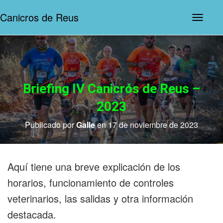
Canicros de Reus
N
a
v
e
g
a
c
i
Briefing IV Canicrós de Reus –
ó
n
2023
d
e
Publicado por
Galle
en
17 de noviembre de 2023
p
a
l
a
n
Aquí tiene una breve explicación de los
c
a
horarios, funcionamiento de controles
veterinarios, las salidas y otra información
destacada.