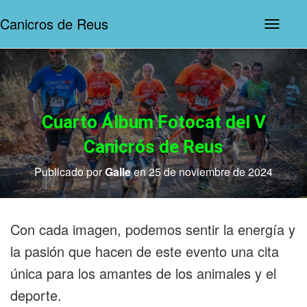
Canicros de Reus
N
a
v
e
g
a
c
i
Cuarto Álbum Fotocat del V
ó
n
Canicrós de Reus
d
e
Publicado por
Galle
en
25 de noviembre de 2024
p
a
l
a
n
Con cada imagen, podemos sentir la energía y
c
a
la pasión que hacen de este evento una cita
única para los amantes de los animales y el
deporte.