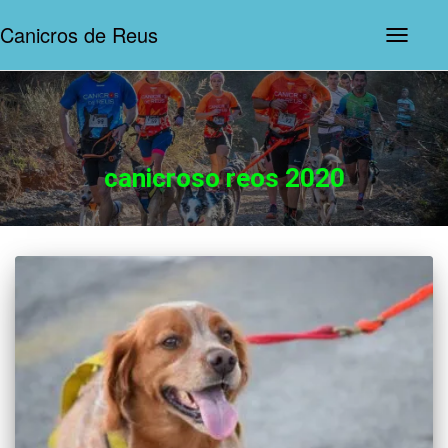
Canicros de Reus
Navegac
de
palanca
canicroso reos 2020